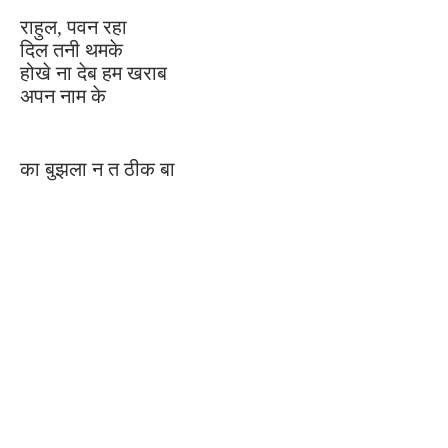
राहुल, पवन रहा
दिल तनी थमके
होखे ना देब हम खराब
अपन नाम के
का बुझला न त ठीक बा