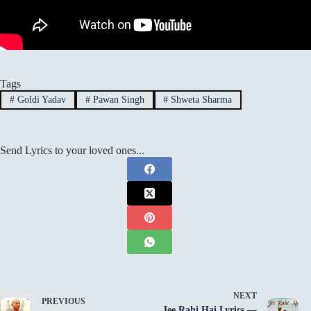
Tags
#
Goldi Yadav
#
Pawan Singh
#
Shweta Sharma
Send Lyrics to your loved ones...
NEXT
PREVIOUS
Jee Rahi Hai Lyrics —