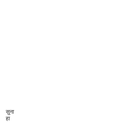
सुना
हा