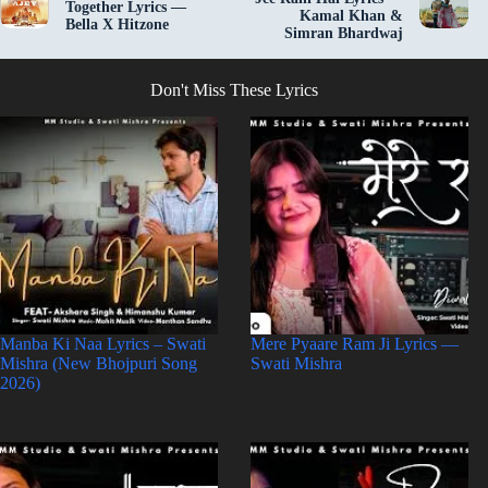
Together Lyrics —
Kamal Khan &
Bella X Hitzone
Simran Bhardwaj
Don't Miss These Lyrics
Manba Ki Naa Lyrics – Swati
Mere Pyaare Ram Ji Lyrics —
Mishra (New Bhojpuri Song
Swati Mishra
2026)