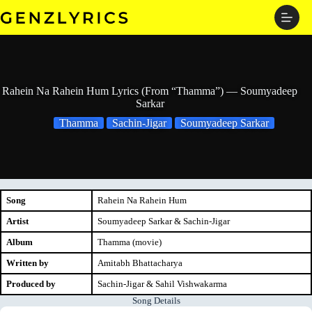
Skip
to
content
Rahein Na Rahein Hum Lyrics (From “Thamma”) — Soumyadeep
Sarkar
Thamma
Sachin-Jigar
Soumyadeep Sarkar
Song
Rahein Na Rahein Hum
Artist
Soumyadeep Sarkar & Sachin-Jigar
Album
Thamma (movie)
Written by
Amitabh Bhattacharya
Produced by
Sachin-Jigar & Sahil Vishwakarma
Song Details