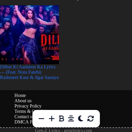
Dilbar Ki Aankhon Ka Lyrics
— (Feat. Nora Fatehi)
Rashmeet Kaur & Jigar Saraiya
Home
About us
Privacy Policy
Terms & Conditions
Contact us
DMCA Policy
Gen-Z Lyrics - genzlyrics.com