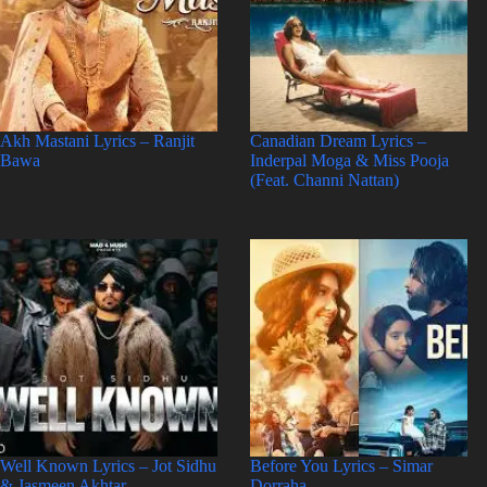
Akh Mastani Lyrics – Ranjit
Canadian Dream Lyrics –
Bawa
Inderpal Moga & Miss Pooja
(Feat. Channi Nattan)
Well Known Lyrics – Jot Sidhu
Before You Lyrics – Simar
& Jasmeen Akhtar
Dorraha