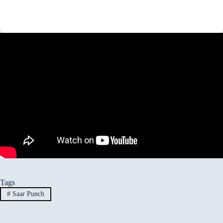
Tags
#
Saar Punch