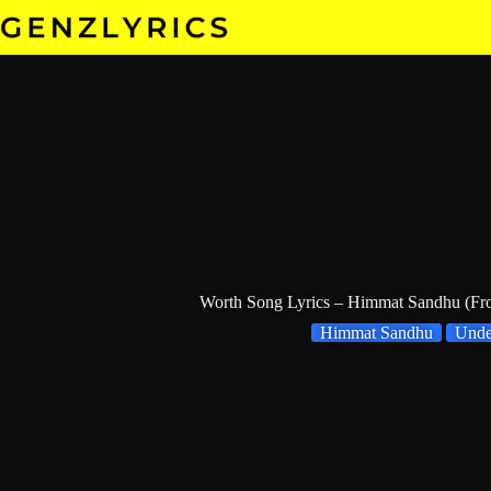
Skip
to
content
Worth Song Lyrics – Himmat Sandhu (F
Himmat Sandhu
Und