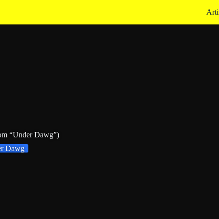
Arti
rom “Under Dawg”)
er Dawg